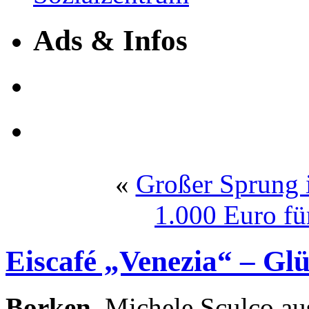
Ads & Infos
«
Großer Sprung 
1.000 Euro fü
Eiscafé „Venezia“ – Gl
Borken.
Michele Sculco au