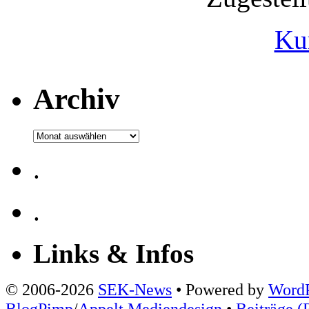
Ku
Archiv
Archiv
.
.
Links & Infos
© 2006-2026
SEK-News
• Powered by
WordP
BlogPimp
/
Appelt Mediendesign
•
Beiträge (