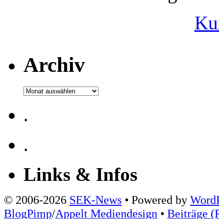
Ku
Archiv
Archiv
.
.
Links & Infos
© 2006-2026
SEK-News
• Powered by
WordP
BlogPimp
/
Appelt Mediendesign
•
Beiträge (