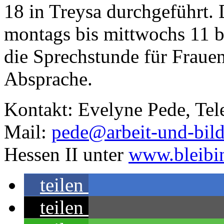
18 in Treysa durchgeführt. 
montags bis mittwochs 11 bi
die Sprechstunde für Frauen
Absprache.
Kontakt: Evelyne Pede, Tel
Mail:
pede@arbeit-und-bil
Hessen II unter
www.bleibi
teilen
teilen