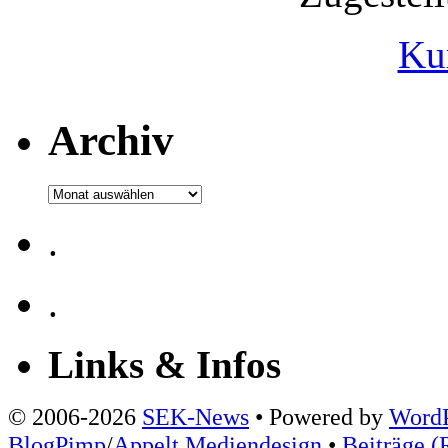
Ku
Archiv
Archiv
.
.
Links & Infos
© 2006-2026
SEK-News
• Powered by
WordP
BlogPimp
/
Appelt Mediendesign
•
Beiträge (