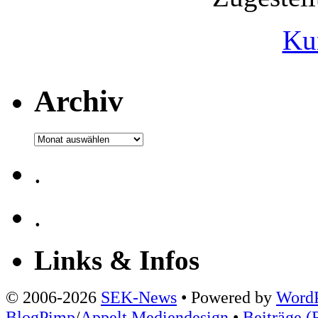
Ku
Archiv
Archiv
.
.
Links & Infos
© 2006-2026
SEK-News
• Powered by
WordP
BlogPimp
/
Appelt Mediendesign
•
Beiträge (