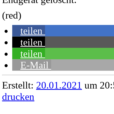
(red)
teilen
teilen
teilen
E-Mail
Erstellt:
20.01.2021
um 20:
drucken