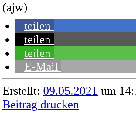
(ajw)
teilen
teilen
teilen
E-Mail
Erstellt:
09.05.2021
um 14:
Beitrag drucken