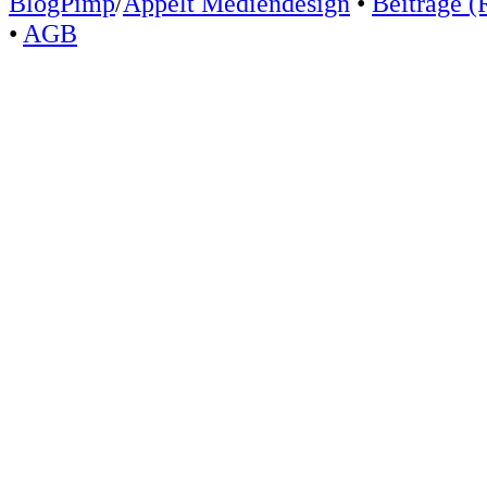
BlogPimp
/
Appelt Mediendesign
•
Beiträge (
•
AGB