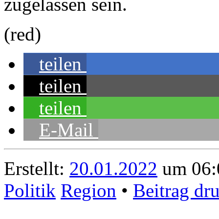
zugelassen sein.
(red)
teilen
teilen
teilen
E-Mail
Erstellt:
20.01.2022
um 06:
Politik
Region
•
Beitrag dr