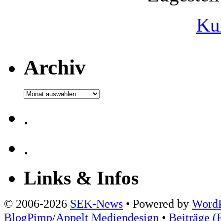
Ku
Archiv
Archiv
.
.
Links & Infos
© 2006-2026
SEK-News
• Powered by
WordP
BlogPimp
/
Appelt Mediendesign
•
Beiträge (