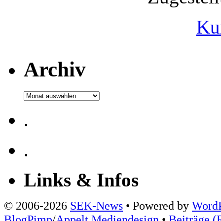
Ku
Archiv
Archiv
.
.
Links & Infos
© 2006-2026
SEK-News
• Powered by
WordP
BlogPimp
/
Appelt Mediendesign
•
Beiträge (