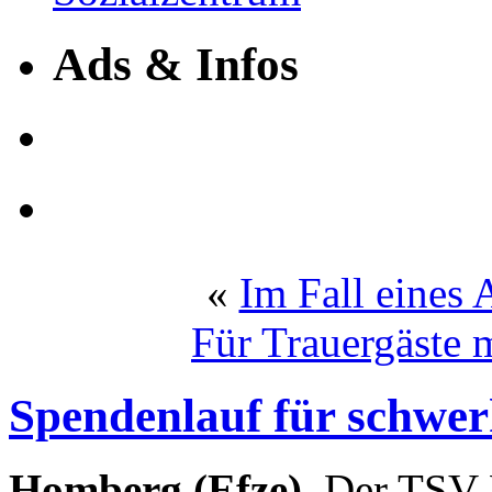
Ads & Infos
«
Im Fall eines 
Für Trauergäste 
Spendenlauf für schwe
Homberg (Efze).
Der TSV H