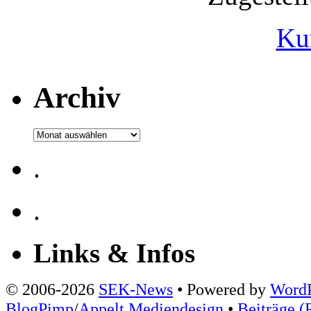
Ku
Archiv
Archiv
.
.
Links & Infos
© 2006-2026
SEK-News
• Powered by
WordP
BlogPimp
/
Appelt Mediendesign
•
Beiträge (