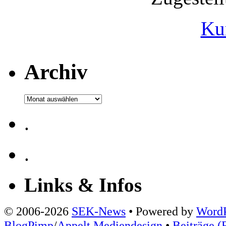
Ku
Archiv
Archiv
.
.
Links & Infos
© 2006-2026
SEK-News
• Powered by
WordP
BlogPimp
/
Appelt Mediendesign
•
Beiträge (