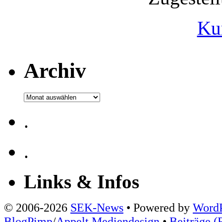
Ku
Archiv
Archiv
.
.
Links & Infos
© 2006-2026
SEK-News
• Powered by
WordP
BlogPimp
/
Appelt Mediendesign
•
Beiträge (