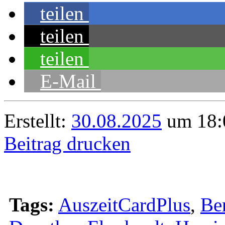
teilen
teilen
teilen
E-Mail
Erstellt:
30.08.2025
um 18:
Beitrag drucken
Tags:
AuszeitCardPlus
,
Be