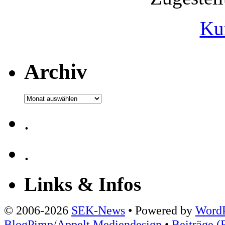
Ku
Archiv
Archiv
.
.
Links & Infos
© 2006-2026
SEK-News
• Powered by
WordP
BlogPimp
/
Appelt Mediendesign
•
Beiträge (