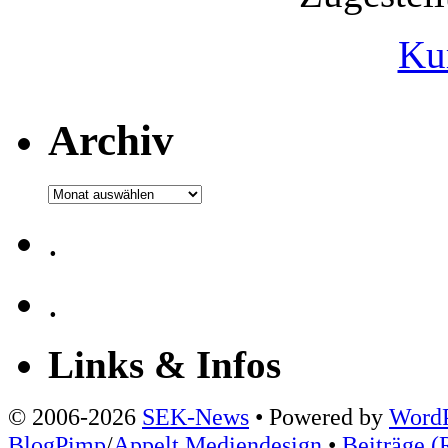
Ku
Archiv
Archiv
.
.
Links & Infos
© 2006-2026
SEK-News
• Powered by
WordP
BlogPimp
/
Appelt Mediendesign
•
Beiträge (