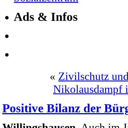
Ads & Infos
«
Zivilschutz un
Nikolausdampf 
Positive Bilanz der Bü
Willingshausen.
Auch im J