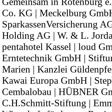
Gemeinsam in Rotenburg e.
Co. KG | Meckelburg Gmb
SparkassenVersicherung AG
Holding AG | W. & L. Jorda
pentahotel Kassel | loud G
Erntetechnik GmbH | Stiftu
Marien | Kanzlei Güldenpfe
Kawai Europa GmbH | Step
Cembalobau | HÜBNER Gm
C.H.Schmitt-Stiftung | Em