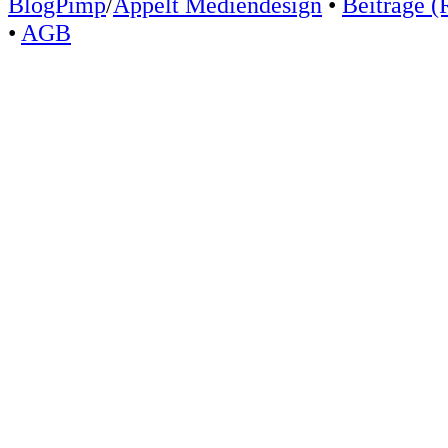
BlogPimp
/
Appelt Mediendesign
•
Beiträge (
•
AGB