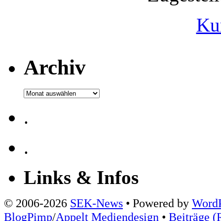
Ku
Archiv
Archiv
.
.
Links & Infos
© 2006-2026
SEK-News
• Powered by
WordP
BlogPimp
/
Appelt Mediendesign
•
Beiträge (