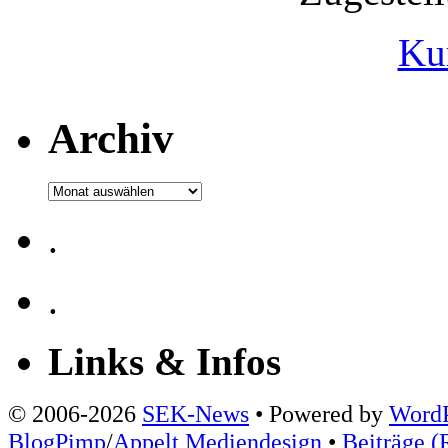
Ku
Archiv
Archiv
.
.
Links & Infos
© 2006-2026
SEK-News
• Powered by
WordP
BlogPimp
/
Appelt Mediendesign
•
Beiträge (