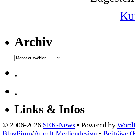
Ku
Archiv
Archiv
.
.
Links & Infos
© 2006-2026
SEK-News
• Powered by
WordP
BlogPimp
/
Appelt Mediendesign
•
Beiträge (