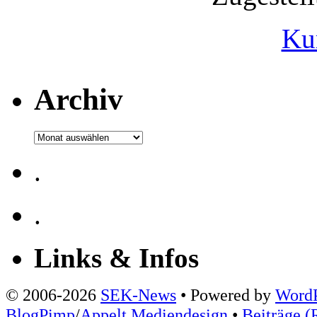
Ku
Archiv
Archiv
.
.
Links & Infos
© 2006-2026
SEK-News
• Powered by
WordP
BlogPimp
/
Appelt Mediendesign
•
Beiträge (