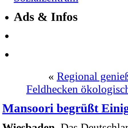
Ads & Infos
«
Regional genieß
Feldhecken ökologisc
Mansoori begrüßt Eini
Wiesbaden.
Das Deutschland