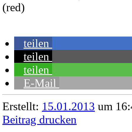
(red)
teilen
teilen
teilen
E-Mail
Erstellt:
15.01.2013
um 16:
Beitrag drucken