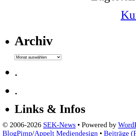
Ku
Archiv
Archiv
.
.
Links & Infos
© 2006-2026
SEK-News
• Powered by
WordP
BlogPimp
/
Appelt Mediendesign
•
Beiträge (