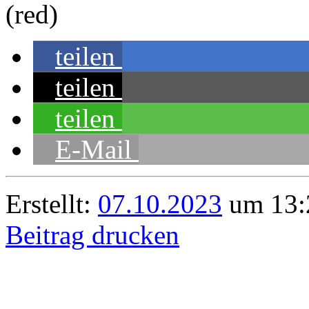
(red)
teilen
teilen
teilen
E-Mail
Erstellt:
07.10.2023
um 13:2
Beitrag drucken