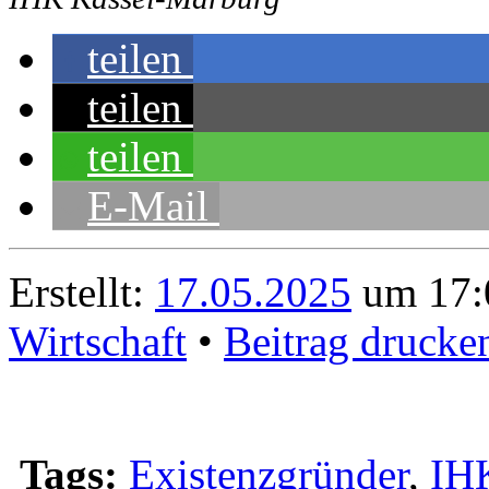
teilen
teilen
teilen
E-Mail
Erstellt:
17.05.2025
um 17:0
Wirtschaft
•
Beitrag drucke
Tags:
Existenzgründer
,
IH