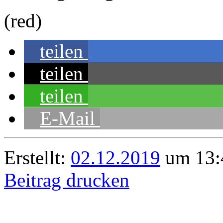
(red)
teilen
teilen
teilen
E-Mail
Erstellt:
02.12.2019
um 13:
Beitrag drucken