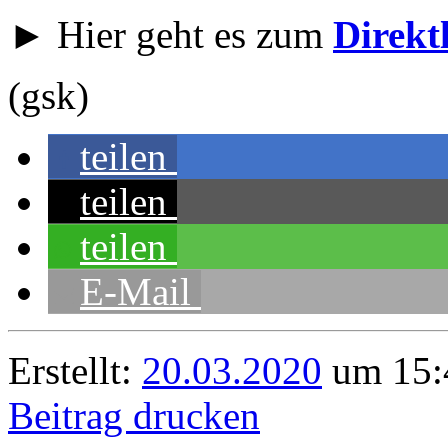
► Hier geht es zum
Direkt
(gsk)
teilen
teilen
teilen
E-Mail
Erstellt:
20.03.2020
um 15:
Beitrag drucken