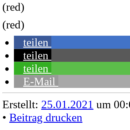
(red)
(red)
teilen
teilen
teilen
E-Mail
Erstellt:
25.01.2021
um 00:0
•
Beitrag drucken