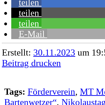
teilen
teilen
teilen
E-Mail
Erstellt:
30.11.2023
um 19:5
Beitrag drucken
Tags:
Förderverein
,
MT Me
Bartenwetzer“
,
Nikolausta