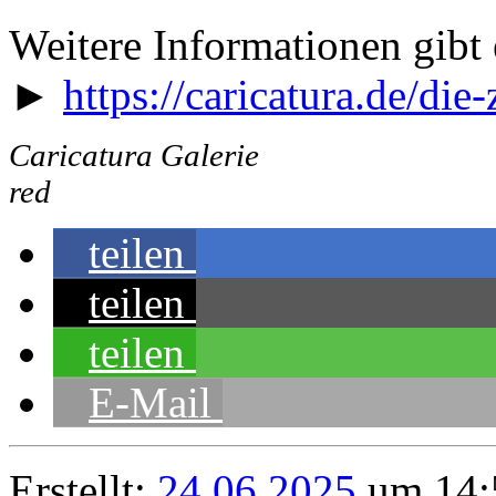
Weitere Informationen gibt 
►
https://caricatura.de/die
Caricatura Galerie
red
teilen
teilen
teilen
E-Mail
Erstellt:
24.06.2025
um 14: