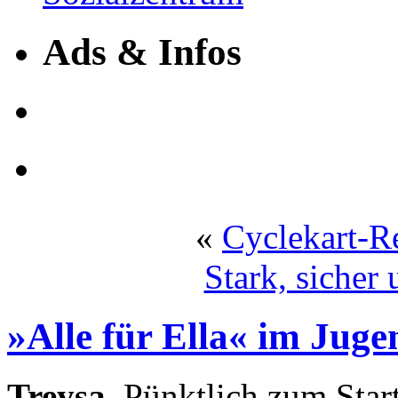
Ads & Infos
«
Cyclekart-R
Stark, sicher
»Alle für Ella« im Jug
Treysa.
Pünktlich zum Start