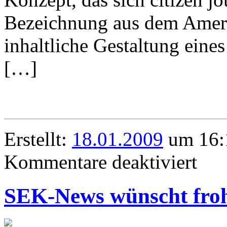
Bezeichnung aus dem Ameri
inhaltliche Gestaltung eine
[…]
Erstellt:
18.01.2009
um 16:
für
Kommentare deaktiviert
Wie
kann
ich
SEK-News wünscht fro
Artikel
bei
SEK-
News