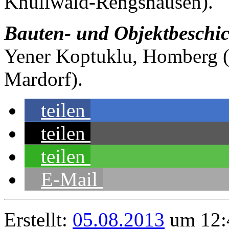
Knüllwald-Rengshausen).
Bauten- und Objektbeschic
Yener Koptuklu, Homberg (
Mardorf).
teilen
teilen
teilen
E-Mail
Erstellt:
05.08.2013
um 12: