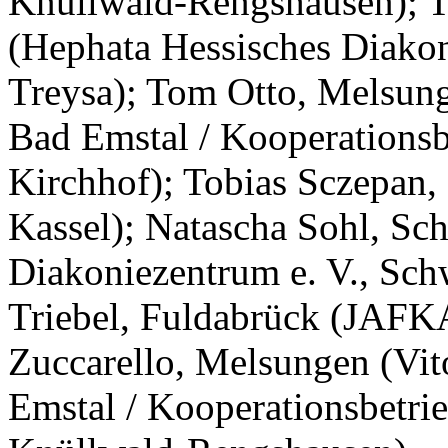
Knüllwald-Rengshausen); 
(Hephata Hessisches Diakon
Treysa); Tom Otto, Melsun
Bad Emstal / Kooperations
Kirchhof); Tobias Sczepa
Kassel); Natascha Sohl, Sc
Diakoniezentrum e. V., Sch
Triebel, Fuldabrück (JAF
Zuccarello, Melsungen (Vi
Emstal / Kooperationsbetrie