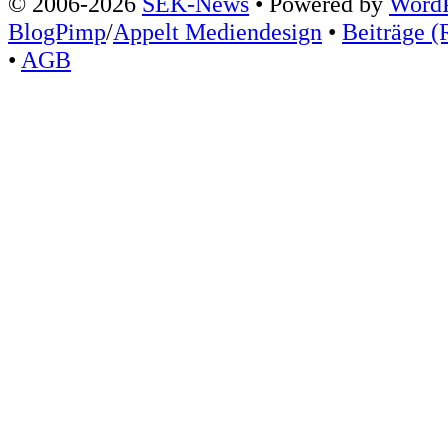
© 2006-2026
SEK-News
• Powered by
WordP
BlogPimp
/
Appelt Mediendesign
•
Beiträge (
•
AGB