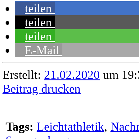
teilen
teilen
teilen
E-Mail
Erstellt:
21.02.2020
um 19:
Beitrag drucken
Tags:
Leichtathletik
,
Nachr