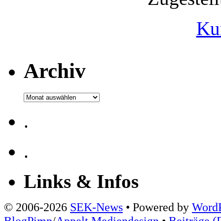
Ku
Archiv
Archiv
.
.
Links & Infos
© 2006-2026
SEK-News
• Powered by
WordP
BlogPimp
/
Appelt Mediendesign
•
Beiträge (