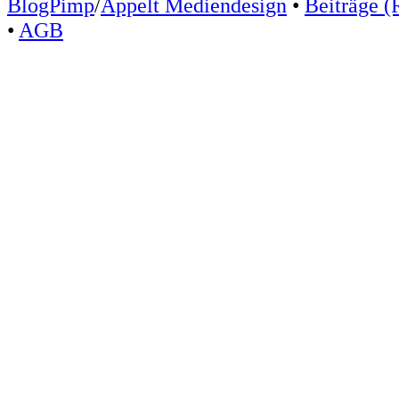
BlogPimp
/
Appelt Mediendesign
•
Beiträge (
•
AGB