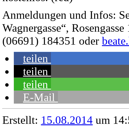
Anmeldungen und Infos: S
Wagnergasse“, Rosengasse 
(06691) 184351 oder
beate
teilen
teilen
teilen
E-Mail
Erstellt:
15.08.2014
um 14: