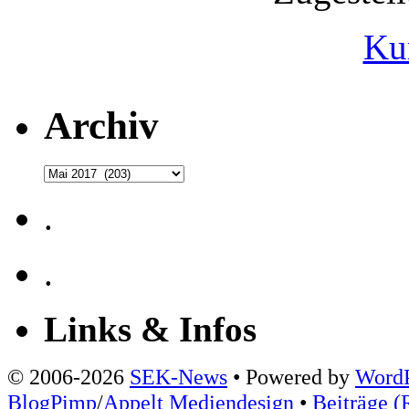
Ku
Archiv
Archiv
.
.
Links & Infos
© 2006-2026
SEK-News
• Powered by
WordP
BlogPimp
/
Appelt Mediendesign
•
Beiträge (