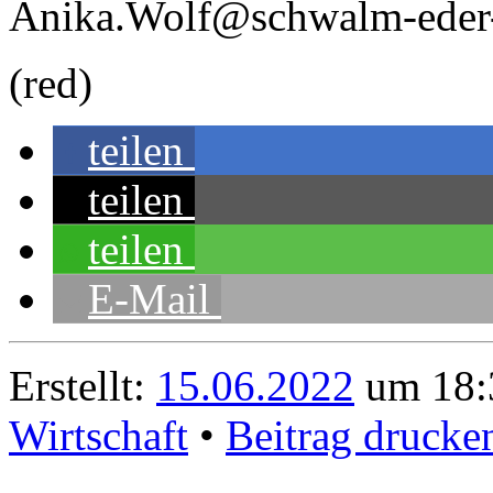
Anika.Wolf@schwalm-eder-
(red)
teilen
teilen
teilen
E-Mail
Erstellt:
15.06.2022
um 18:
Wirtschaft
•
Beitrag drucke