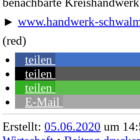
benachbarte Kreishandwerke
►
www.handwerk-schwalm
(red)
teilen
teilen
teilen
E-Mail
Erstellt:
05.06.2020
um 14: