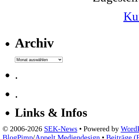
Ku
Archiv
Archiv
.
.
Links & Infos
© 2006-2026
SEK-News
• Powered by
WordP
BlogPimp
/
Appelt Mediendesign
•
Beiträge (